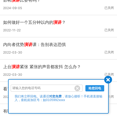
已关闭
2024-09-05
如何做好一个五分钟以内的
演讲
？
已关闭
2022-11-22
内向者优势
演讲
课：告别表达恐惧
已关闭
2022-03-30
上台
演讲
紧张 紧张的声音都发抖 怎么办？
已关闭
2022-03-30
看了三年的罗振宇跨年
演讲
，你可以学会的5个
演讲
套路
给您回电
对您免费
已关闭
我们将立即回电。该通话
，请放心接听！手机请直接输
2022-03-30
入，座机前加区号：如0105992xxxx
有哪些
演讲
对你产生了深远的影响？