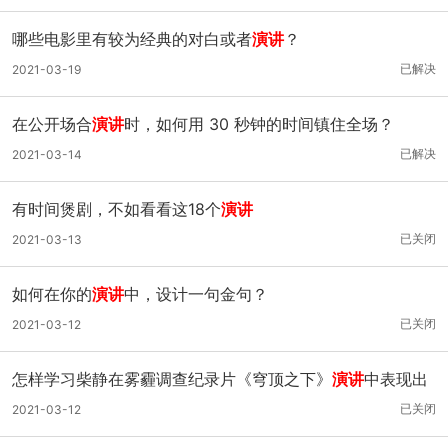
哪些电影里有较为经典的对白或者
演讲
？
已解决
2021-03-19
在公开场合
演讲
时，如何用 30 秒钟的时间镇住全场？
已解决
2021-03-14
有时间煲剧，不如看看这18个
演讲
已关闭
2021-03-13
如何在你的
演讲
中，设计一句金句？
已关闭
2021-03-12
怎样学习柴静在雾霾调查纪录片《穹顶之下》
演讲
中表现出
来的技巧、能力？
已关闭
2021-03-12