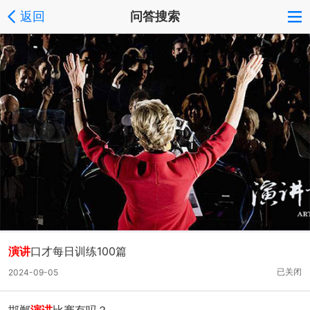
返回
问答搜索
演讲
口才每日训练100篇
已关闭
2024-09-05
邯郸
演讲
比赛有吗？