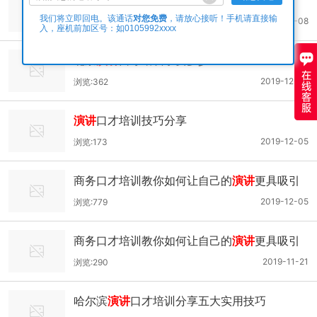
对您免费
我们将立即回电。该通话
，请放心接听！手机请直接输
2019-12-08
浏览:209
入，座机前加区号：如0105992xxxx
北京
演讲
口才培训学费多少
2019-12-08
浏览:362
演讲
口才培训技巧分享
2019-12-05
浏览:173
商务口才培训教你如何让自己的
演讲
更具吸引
力
2019-12-05
浏览:779
商务口才培训教你如何让自己的
演讲
更具吸引
力
2019-11-21
浏览:290
哈尔滨
演讲
口才培训分享五大实用技巧