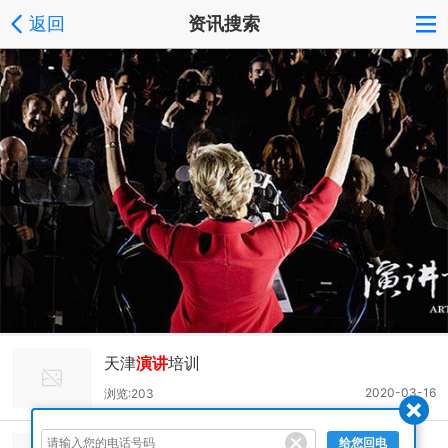
返回
资讯搜索
天津
演讲
培训
2020-03-16
浏览:203
给您回电
厦门
演讲
口才培训排名