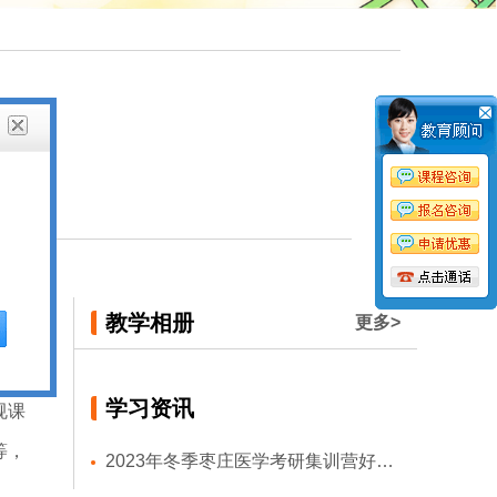
教学相册
更多>
凭借
学习资讯
规课
等，
2023年冬季枣庄医学考研集训营好的表现例子