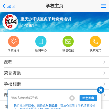
返回
学校主页
重庆沙坪坝区炙子烤烧烤培训
VIP2 第3年
学校介绍
新闻中心
诚信档案
联系方式
课程
荣誉资质
学校相册
课程视频
给您回电
对您免费
我们将立即回电。该通话
，请放心接听！手机请直接输
重庆沙坪坝区炙子烤烧烤培训学校简介
入，座机前加区号：如0105992xxxx