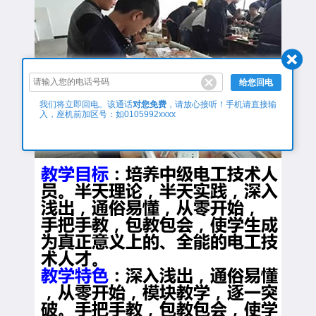
给您回电
对您免费
我们将立即回电。该通话
，请放心接听！手机请直接输
入，座机前加区号：如0105992xxxx