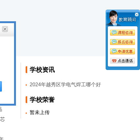
学校资讯
2024年越秀区学电气焊工哪个好
术
学校荣誉
品
暂未上传
药芯
年