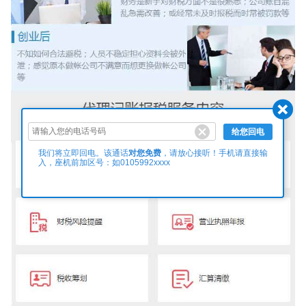
给您回电
对您免费
我们将立即回电。该通话
，请放心接听！手机请直接输
入，座机前加区号：如0105992xxxx