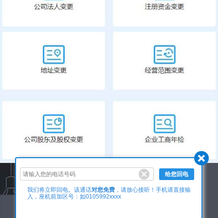
给您回电
对您免费
我们将立即回电。该通话
，请放心接听！手机请直接输
入，座机前加区号：如0105992xxxx