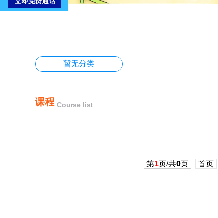
暂无分类
课程
Course list
第
1
页/共
0
页
首页