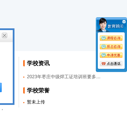
学校资讯
2023年枣庄中级焊工证培训班要多少钱
等
学校荣誉
技
，
暂未上传
船，