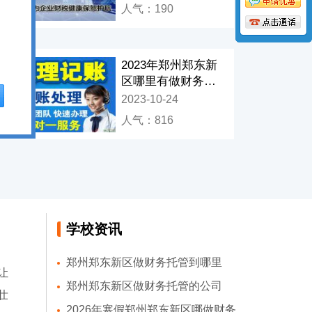
人气：190
2023年郑州郑东新
区哪里有做财务托
管
2023-10-24
人气：816
学校资讯
郑州郑东新区做财务托管到哪里
让
郑州郑东新区做财务托管的公司
壮
2026年寒假郑州郑东新区哪做财务托管好