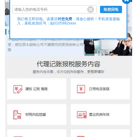
给您回电
对您免费
我们将立即回电。该通话
，请放心接听！手机请直接输
入，座机前加区号：如0105992xxxx