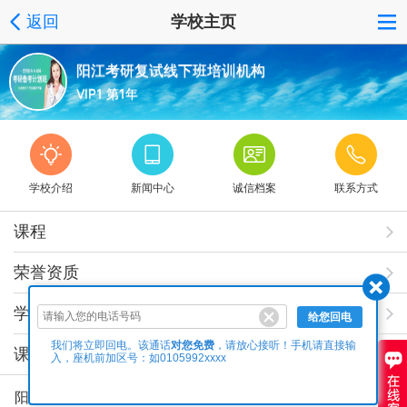
返回
学校主页
阳江考研复试线下班培训机构
VIP1 第1年
学校介绍
新闻中心
诚信档案
联系方式
课程
荣誉资质
学校相册
给您回电
对您免费
我们将立即回电。该通话
，请放心接听！手机请直接输
课程视频
入，座机前加区号：如0105992xxxx
阳江考研复试线下班培训机构专业的课程服务：针对每位报