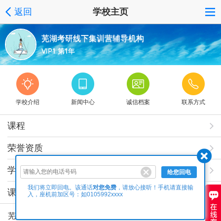
返回
学校主页
芜湖考研线下集训营辅导机构
VIP1 第1年
学校介绍
新闻中心
诚信档案
联系方式
课程
荣誉资质
学校相册
给您回电
对您免费
我们将立即回电。该通话
，请放心接听！手机请直接输
课程视频
入，座机前加区号：如0105992xxxx
芜湖考研线下集训营辅导机构是芜湖教育品牌，也是国内考