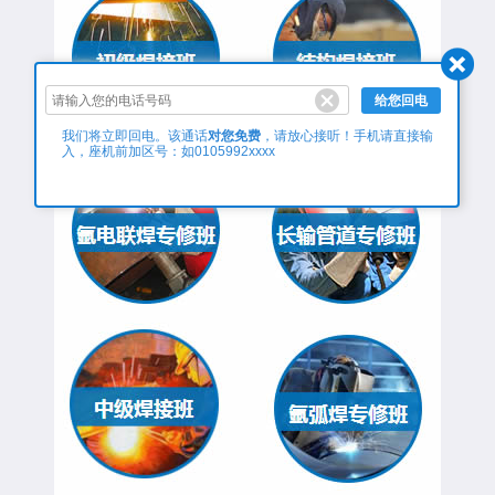
给您回电
对您免费
我们将立即回电。该通话
，请放心接听！手机请直接输
入，座机前加区号：如0105992xxxx