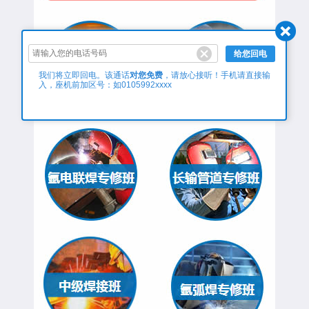
给您回电
对您免费
我们将立即回电。该通话
，请放心接听！手机请直接输
入，座机前加区号：如0105992xxxx