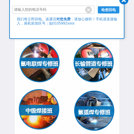
给您回电
对您免费
我们将立即回电。该通话
，请放心接听！手机请直接输
入，座机前加区号：如0105992xxxx