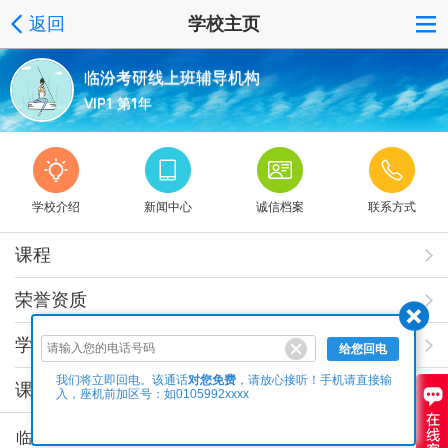
返回
学校主页
临汾考研线上班辅导机构
VIP1 第1年
学校介绍
新闻中心
诚信档案
联系方式
课程
荣誉资质
学校相册
给您回电
对您免费
我们将立即回电。该通话
，请放心接听！手机请直接输
课程视频
入，座机前加区号：如0105992xxxx
临汾考研线上班辅导机构专业的课程服务：针对每位报班学