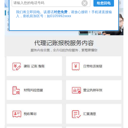
给您回电
对您免费
我们将立即回电。该通话
，请放心接听！手机请直接输
入，座机前加区号：如0105992xxxx