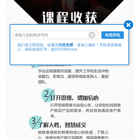
给您回电
对您免费
我们将立即回电。该通话
，请放心接听！手机请直接输
入，座机前加区号：如0105992xxxx