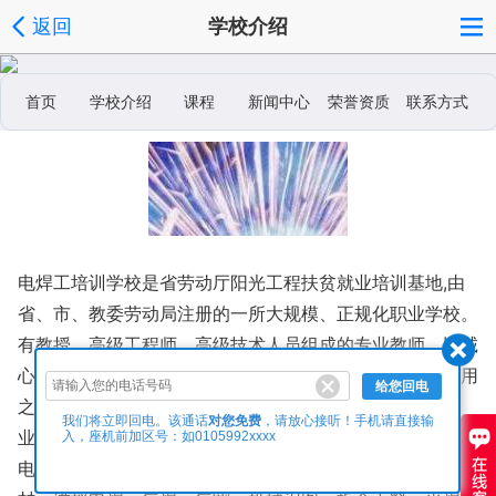
返回
学校介绍
首页
学校介绍
课程
新闻中心
荣誉资质
联系方式
学校相册
电焊工培训学校是省劳动厅阳光工程扶贫就业培训基地,由
省、市、教委劳动局注册的一所大规模、正规化职业学校。
有教授、高级工程师、高级技术人员组成的专业教师、以诚
心换得了学员和家长的深切信赖。我校采用取之于学生，用
给您回电
之于学生的办学宗旨。毕业生供不应求推荐到全国企业就
对您免费
我们将立即回电。该通话
，请放心接听！手机请直接输
业，也有机会出国劳务，赚取更高工资。
入，座机前加区号：如0105992xxxx
电气焊班： 由高级工程师任教。使用国家工业部统编教