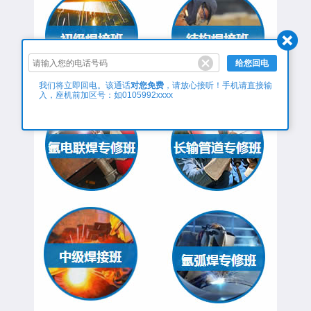
给您回电
对您免费
我们将立即回电。该通话
，请放心接听！手机请直接输
入，座机前加区号：如0105992xxxx