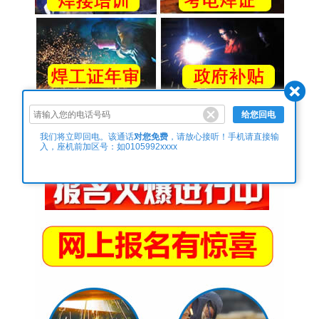
给您回电
对您免费
我们将立即回电。该通话
，请放心接听！手机请直接输
入，座机前加区号：如0105992xxxx