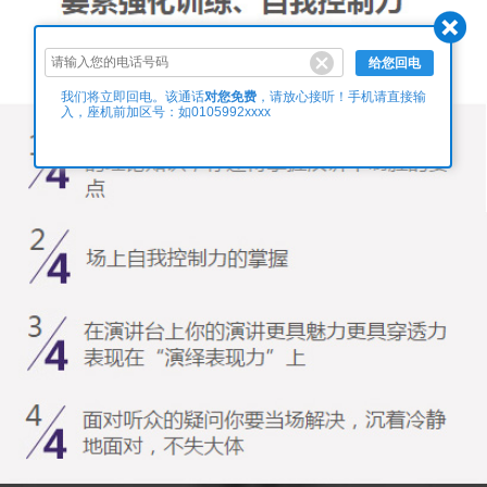
给您回电
对您免费
我们将立即回电。该通话
，请放心接听！手机请直接输
入，座机前加区号：如0105992xxxx