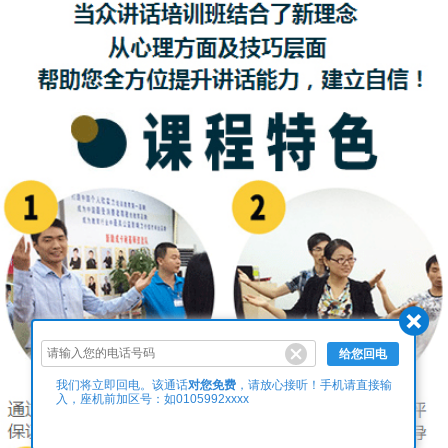
给您回电
对您免费
我们将立即回电。该通话
，请放心接听！手机请直接输
入，座机前加区号：如0105992xxxx