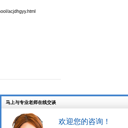
ool/acjdhgyy.html