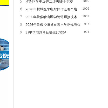
5
1010
成班
罗湖区学中级焊工证去哪个学校
6
1006
2026年樊城区学电焊操作证哪个培
7
1003
训班好
2026年暑假崂山区学管道焊接技术
8
997
哪家学校好
2026年暑假泾阳县在哪里学正规电焊
9
994
好
邹平学电焊考证哪里比较好