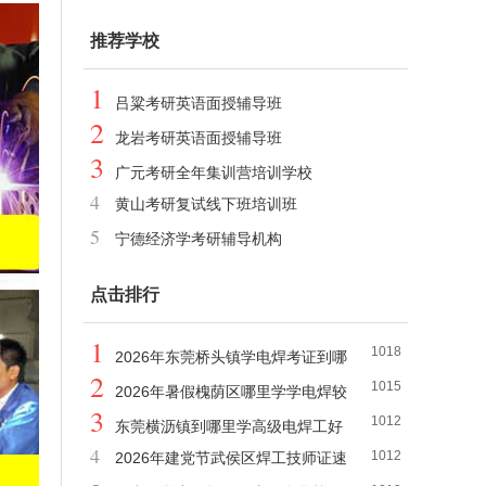
推荐学校
1
吕粱考研英语面授辅导班
2
龙岩考研英语面授辅导班
3
广元考研全年集训营培训学校
4
黄山考研复试线下班培训班
5
宁德经济学考研辅导机构
点击排行
1
1018
2026年东莞桥头镇学电焊考证到哪
2
1015
里学
2026年暑假槐荫区哪里学学电焊较
3
1012
好
东莞横沥镇到哪里学高级电焊工好
4
1012
2026年建党节武侯区焊工技师证速