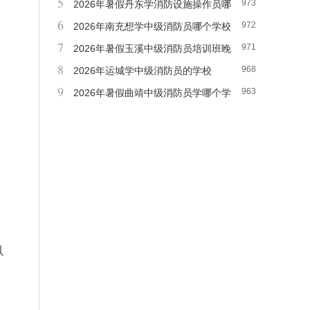
5
973
2026年暑假丹东学消防设施操作员哪
6
972
里比较好
2026年南充想学中级消防员哪个学校
7
971
好
2026年暑假玉溪中级消防员培训班晚
8
968
班
2026年运城学中级消防员的学校
9
963
2026年暑假曲靖中级消防员学哪个学
校好
以
。